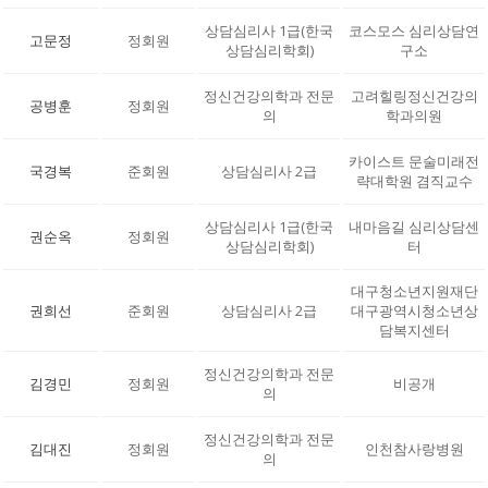
상담심리사 1급(한국
코스모스 심리상담연
고문정
정회원
상담심리학회)
구소
정신건강의학과 전문
고려힐링정신건강의
공병훈
정회원
의
학과의원
카이스트 문술미래전
국경복
준회원
상담심리사 2급
략대학원 겸직교수
상담심리사 1급(한국
내마음길 심리상담센
권순옥
정회원
상담심리학회)
터
대구청소년지원재단
권희선
준회원
상담심리사 2급
대구광역시청소년상
담복지센터
정신건강의학과 전문
김경민
정회원
비공개
의
정신건강의학과 전문
김대진
정회원
인천참사랑병원
의