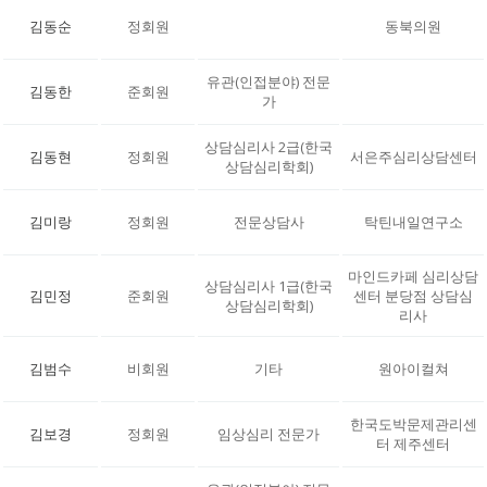
김동순
정회원
동북의원
유관(인접분야) 전문
김동한
준회원
가
상담심리사 2급(한국
김동현
정회원
서은주심리상담센터
상담심리학회)
김미랑
정회원
전문상담사
탁틴내일연구소
마인드카페 심리상담
상담심리사 1급(한국
김민정
준회원
센터 분당점 상담심
상담심리학회)
리사
김범수
비회원
기타
원아이컬쳐
한국도박문제관리센
김보경
정회원
임상심리 전문가
터 제주센터