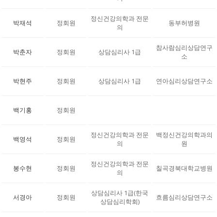
정신건강의학과 전문
박재석
정회원
동부허병원
의
참사람심리상담연구
박춘자
정회원
상담심리사 1급
소
박현주
정회원
상담심리사 1급
연아심리상담연구소
백기홍
정회원
정신건강의학과 전문
백정신건강의학과의
백영석
정회원
의
원
정신건강의학과 전문
봉수현
정회원
칠곡경북대학교병원
의
상담심리사 1급(한국
서경아
정회원
흐름심리상담연구소
상담심리학회)