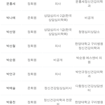
문홍세정신건강의학
문홍세
정회원
의사
과
상담심리사 2급(한국
박나예
준회원
비공개
상담심리학회)
상담심리사 1급(한국
박선영
정회원
청명심리상담소
상담심리학회)
한양대학교 구리병원
박선철
정회원
의사
정신건강의학과
박순원 에스앤비 의
박순원
정회원
비공개
원
박언규정신건강의학
박언규
정회원
의사
과
다함정신건강상담센
박예슬
준회원
정신건강임상심리사
터
정신건강의학과 전문
박용천
정회원
한양대학교 구리병원
의