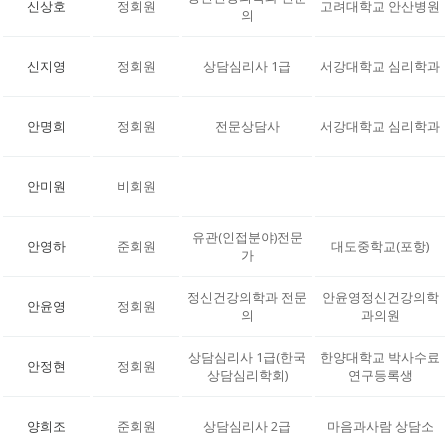
신상호
정회원
고려대학교 안산병원
의
신지영
정회원
상담심리사 1급
서강대학교 심리학과
안명희
정회원
전문상담사
서강대학교 심리학과
안미원
비회원
유관(인접분야)전문
안영하
준회원
대도중학교(포항)
가
정신건강의학과 전문
안윤영정신건강의학
안윤영
정회원
의
과의원
상담심리사 1급(한국
한양대학교 박사수료
안정현
정회원
상담심리학회)
연구등록생
양희조
준회원
상담심리사 2급
마음과사람 상담소