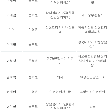
이채화
준회원
상담심리학회)
빛
상담심리사 2급(한국
이태겸
준회원
대구중부경찰서
상담심리학회)
정신건강의학과 전문
마음의정원 정신건강
이혁
정회원
의
의학과의원
경북대학교 학생상담
이혜민
준회원
센터
해오름한방병원 심리
유관(인접분야)전문
이희정
준회원
발달센터 교수(센터
가
장)
임효덕
정회원
의사
林정신건강연구소
장계영
정회원
상담심리사 1급
고빛심리상담센터
상담심리사 2급(한국
장미선
준회원
없음
상담심리학회)