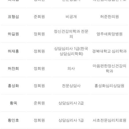
표형섭
준회원
비공개
허준한의원
정신건강의학과 전문
하길원
정회원
영주새희망병원
의
상담심리사 1급(한국
허재홍
정회원
경북대학교 심리학과
상담심리학회)
마음편한정신건강의
허찬희
정회원
의사
학과
홍성화
정회원
전문상담사
홍성화심리상담원
황옥
준회원
상담심리사 2급
황인호
정회원
상담심리사 1급
서초전문심리치료원