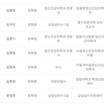
정신건강의학과 전문
김종호정신건강의학
김종호
정회원
의
과
명지전문대학 강의
김지민
정회원
상담심리사 1급
조교수
정신건강의학과 전문
정읍아산병원 정신건
김현기
정회원
의
강의학과
정신건강의학과 전문
이숨정신건강의학과
김현명
정회원
의
의원
마음과마음정신건강
김현숙
정회원
의사
의학과
경일대학교 학생상담
김현정
정회원
전문상담사
센터
문영은
준회원
상담심리사 2급
강남심리치로센터