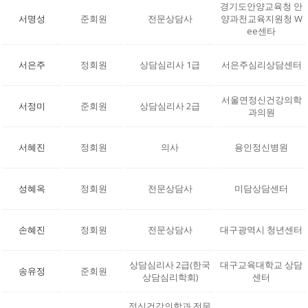
경기도안양교육청 안
서명성
준회원
전문상담사
양과천교육지원청 W
ee센타
서은주
정회원
상담심리사 1급
서은주심리상담센터
서울연정신건강의학
서정미
준회원
상담심리사 2급
과의원
서혜진
정회원
의사
용인정신병원
성혜옥
정회원
전문상담사
미담상담센터
손혜진
정회원
전문상담사
대구광역시 청년센터
상담심리사 2급(한국
대구교육대학교 상담
송유정
준회원
상담심리학회)
센터
정신건강의학과 전문