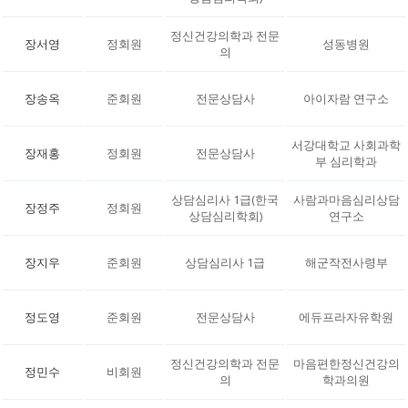
정신건강의학과 전문
장서영
정회원
성동병원
의
장송옥
준회원
전문상담사
아이자람 연구소
서강대학교 사회과학
장재홍
정회원
전문상담사
부 심리학과
상담심리사 1급(한국
사람과마음심리상담
장정주
정회원
상담심리학회)
연구소
장지우
준회원
상담심리사 1급
해군작전사령부
정도영
준회원
전문상담사
에듀프라자유학원
정신건강의학과 전문
마음편한정신건강의
정민수
비회원
의
학과의원