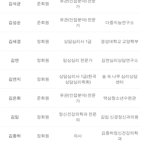
유관(인접분야) 전문
김석균
준회원
가
유관(인접분야) 전문
김성순
준회원
다중지능연구소
가
김세경
정회원
상담심리사 1급
경성대학교 교양학부
김연
정회원
임상심리 전문가
김연심리상담연구소
상담심리사 1급(한국
숲 속 나무 심리상담
김연지
정회원
상담심리학회)
센터
유관(인접분야) 전문
김은희
준회원
역삼청소년수련관
가
정신건강의학과 전문
김임
정회원
김임 신경정신과의원
의
김종하정신건강의학
김종하
정회원
의사
과