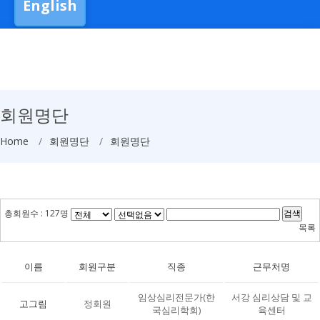
English
회원명단
Home
회원명단
회원명단
총회원수 : 127명
검색
목록
이름
회원구분
직종
근무처명
임상심리전문가(한
서강 심리상담 및 교
고그림
정회원
국심리학회)
육센터