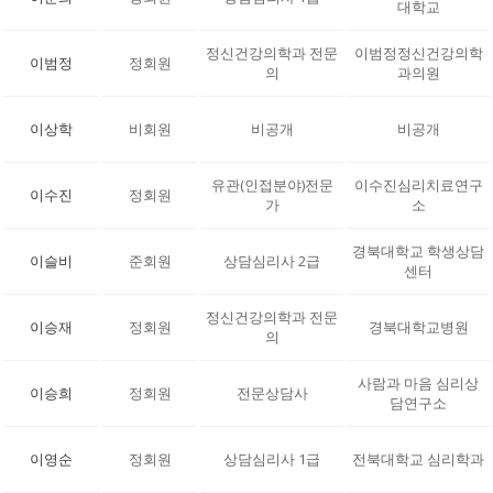
대학교
정신건강의학과 전문
이범정정신건강의학
이범정
정회원
의
과의원
이상학
비회원
비공개
비공개
유관(인접분야)전문
이수진심리치료연구
이수진
정회원
가
소
경북대학교 학생상담
이슬비
준회원
상담심리사 2급
센터
정신건강의학과 전문
이승재
정회원
경북대학교병원
의
사람과 마음 심리상
이승희
정회원
전문상담사
담연구소
이영순
정회원
상담심리사 1급
전북대학교 심리학과