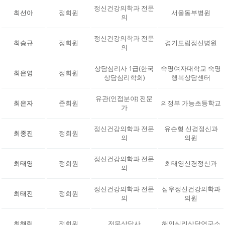
정신건강의학과 전문
최선아
정회원
서울동부병원
의
정신건강의학과 전문
최승규
정회원
경기도립정신병원
의
상담심리사 1급(한국
숙명여자대학교 숙명
최은영
정회원
상담심리학회)
행복상담센터
유관(인접분야) 전문
최은자
준회원
의정부 가능초등학교
가
정신건강의학과 전문
유순형 신경정신과
최종진
정회원
의
의원
정신건강의학과 전문
최태영
정회원
최태영신경정신과
의
정신건강의학과 전문
심우정신건강의학과
최태진
정회원
의
의원
최해림
정회원
전문상담사
해인심리상담연구소