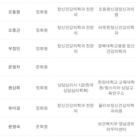
정신건강의학과 전문
오동원신경정신과의
오동원
정회원
의
원
정신건강의학과 전문
따뜻한정신건강의학
오중근
정회원
의
과
정신건강의학과 전문
경북대학교병원 정신
우정민
정회원
의
건강의학과
운영자
준회원
한양대학교 교육대학
상담심리사 1급(한국
원상희
정회원
원/원스지아 상담교
상담심리학회)
육연구소
정신건강의학과 전문
올리브정신건강의학
유미경
정회원
의
과의원
보건복지부 영남권트
윤영숙
준회원
라우마센터