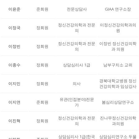
이윤준
준회원
전문상담사
GIAA 연구소장
정신건강의학과 전문
이정신건강의학과의
이정국
정회원
의
원
정신건강의학과 전문
이정빈 정신건강의학
이정빈
정회원
의
과 의원
이종수
정회원
상담심리사 1급
남부구치소 교위
경북대학교병원 정신
이지민
정회원
의사
건강의학과 임상강사
유관(인접분야)전문
이지연
준회원
봄심리상담연구소
가
정신건강의학과 전문
진나무정신건강의학
이진혁
정회원
의
과의원
상담심리사 1급(한국
상담심리연구소 두물