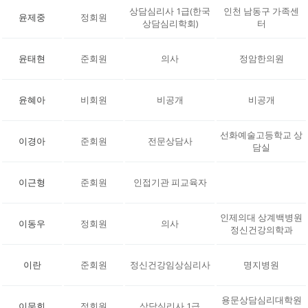
상담심리사 1급(한국
인천 남동구 가족센
윤제중
정회원
상담심리학회)
터
윤태현
준회원
의사
정암한의원
윤혜아
비회원
비공개
비공개
선화예술고등학교 상
이경아
준회원
전문상담사
담실
이근형
준회원
인접기관 피교육자
인제의대 상계백병원
이동우
정회원
의사
정신건강의학과
이란
준회원
정신건강임상심리사
명지병원
용문상담심리대학원
이문희
정회원
상담심리사 1급