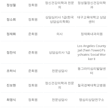
정신건강의학과 전문
정성철정신건강의학
정성철
정회원
의
과
상담심리사 1급(한국
대구교육대학교 상담
정소희
정회원
상담심리학회)
센터
정재화
준회원
의사
정재화내과의원
Los Angeles County
Jail (Twin Tower) Ps
정찬석
준회원
상담심리사 1급
ychiatric Social Wor
ker II
동그라미심리발달센
조하늬
준회원
전문상담사
터
정신건강의학과 전문
진보현
정회원
칠곡경북대학교병원
의
최명식
정회원
전문상담사
명심리상담연구소