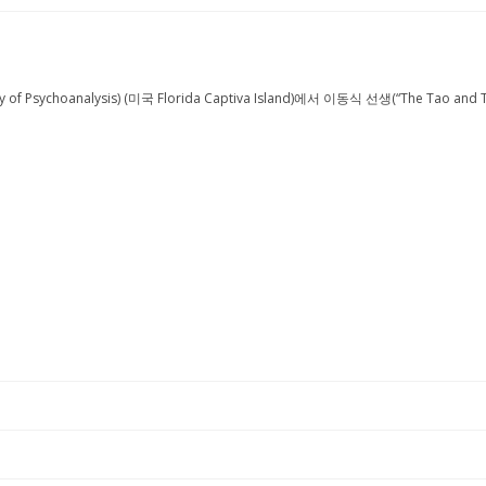
hoanalysis) (미국 Florida Captiva Island)에서 이동식 선생(“The Tao and Taoist