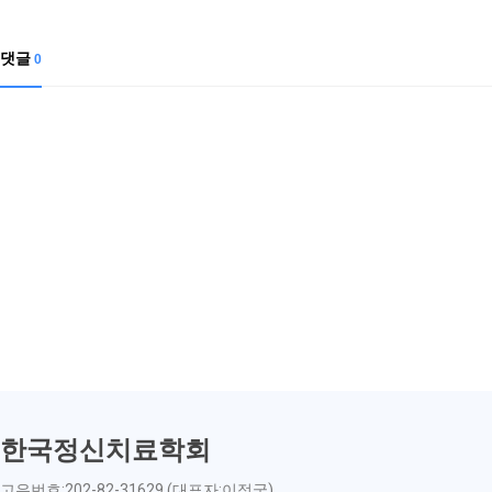
댓글
0
한국정신치료학회
고유번호:202-82-31629 (대표자:이정국)