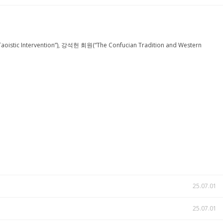
ic Intervention”), 강석헌 회원(“The Confucian Tradition and Western
25.07.01
25.07.01