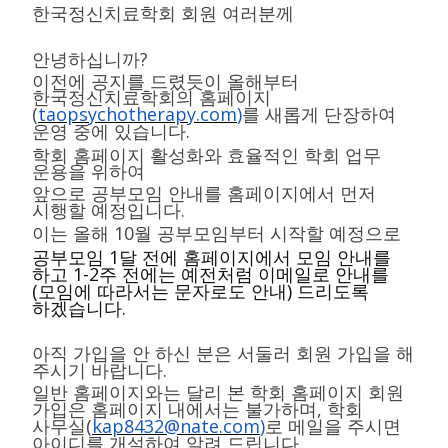
한국정신치료학회 회원 여러분께
?
안녕하십니까
이전에 공지를 드렸듯이 올해부터
한국정신치료학회의 홈페이지
(
taopsychotherapy.com
)
를 새롭게 단장하여
.
운영 중에 있습니다
학회 홈페이지
활성화와 효율적인 학회 업무
운용을 위하여
앞으로 공부모임 안내를 홈페이지에서 먼저
.
시행할 예정입니다
10
이는 올해
월 공부모임부터 시작할 예정으로
1
공부모임
달 전에 홈페이지에서 모임 안내를
1-2
하고
주 전에는 예전처럼 이메일로 안내를
(
)
모임에 따라서는 문자로도 안내
드리도록
.
하겠습니다
아직 가입을 안 하신 분은 서둘러 회원 가입을 해
.
주시기 바랍니다
일반 홈페이지와는 달리 본 학회 홈페이지 회원
,
가입은 홈페이지 내에서는 불가하며
학회
(
kap8432@nate.com
)
사무실
로 메일을 주시면
.
아이디를 개설하여 알려 드립니다